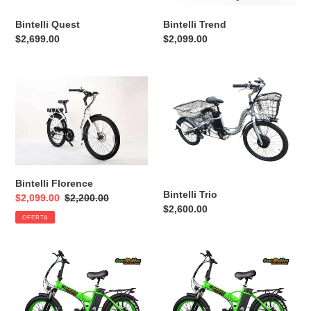
:
Bintelli Quest
Bintelli Trend
Precio
$2,699.00
Precio
$2,099.00
habitual
habitual
Bintelli
Bintelli
Florence
Trio
Bintelli Florence
Bintelli Trio
Precio
$2,099.00
Precio
$2,200.00
Precio
$2,600.00
de
habitual
OFERTA
habitual
venta
Green
Green
Bikes
Bikes
-
-
Model
Model