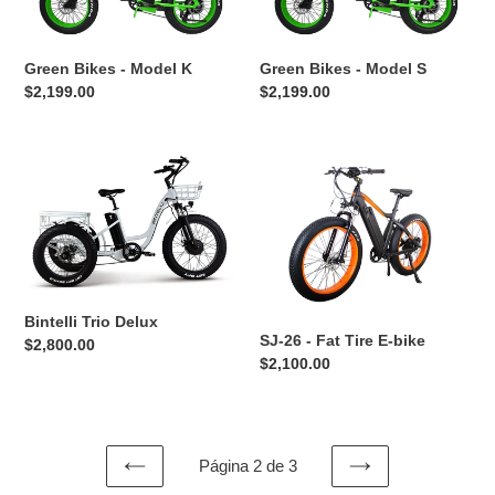
K
S
Green Bikes - Model K
Green Bikes - Model S
Precio
$2,199.00
Precio
$2,199.00
habitual
habitual
Bintelli
SJ-
Trio
26
Delux
-
Fat
Tire
E-
bike
Bintelli Trio Delux
SJ-26 - Fat Tire E-bike
Precio
$2,800.00
Precio
$2,100.00
habitual
habitual
Página 2 de 3
PAGINA
SIGUIENTE