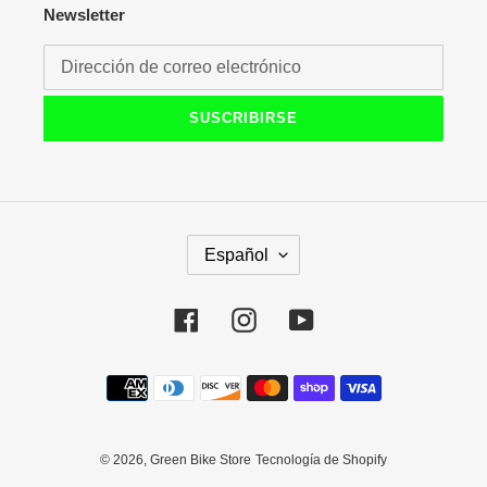
Newsletter
SUSCRIBIRSE
I
Español
D
I
O
Facebook
Instagram
YouTube
M
A
Métodos
de
pago
© 2026,
Green Bike Store
Tecnología de Shopify