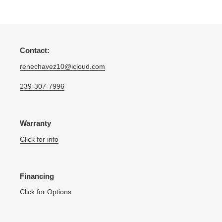
ANTERIOR
PÁGINA
Contact:
renechavez10@icloud.com
239-307-7996
Warranty
Click for info
Financing
Click for Options